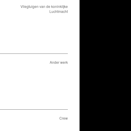
Vliegtuigen van de koninklijke
Luchtmacht
Ander werk
Crew