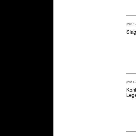
(2003 
Sla
(2014 
Koni
Leg