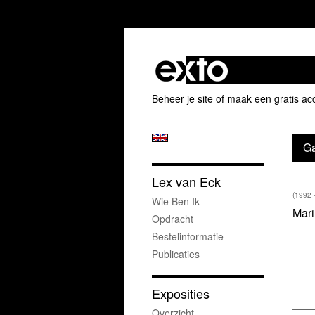
Beheer je site
of
maak een gratis ac
Ga
Lex van Eck
(1992 
Wie Ben Ik
Mari
Opdracht
Bestelinformatie
Publicaties
Exposities
Overzicht