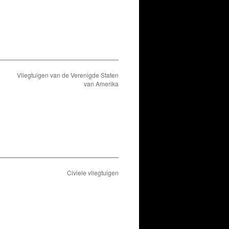
Vliegtuigen van de Verenigde Staten
van Amerika
Civiele vliegtuigen