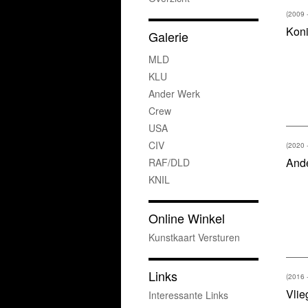
(2009 
Koni
Galerie
MLD
KLU
Ander Werk
Crew
USA
CIV
(2020 
And
RAF/DLD
KNIL
Online Winkel
Kunstkaart Versturen
Links
(2016 
Vlie
Interessante Links