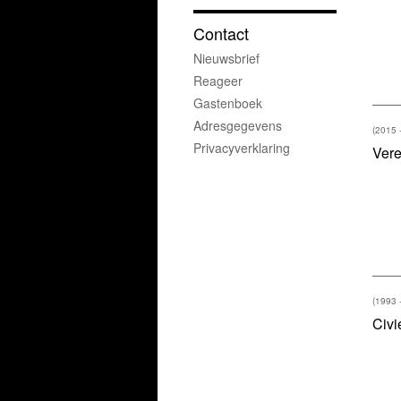
Contact
Nieuwsbrief
Reageer
Gastenboek
Adresgegevens
(2015 
Privacyverklaring
Vere
(1993 
Civi