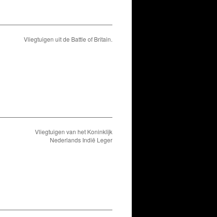
Vliegtuigen uit de Battle of Britain.
Vliegtuigen van het Koninklijk
Nederlands Indië Leger