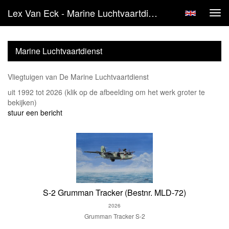
Lex Van Eck - Marine Luchtvaartdienst
Tog
navi
Marine Luchtvaartdienst
Vliegtuigen van De Marine Luchtvaartdienst
uit 1992 tot 2026
(klik op de afbeelding om het werk groter te
bekijken)
stuur een bericht
S-2 Grumman Tracker (Bestnr. MLD-72)
2026
Grumman Tracker S-2