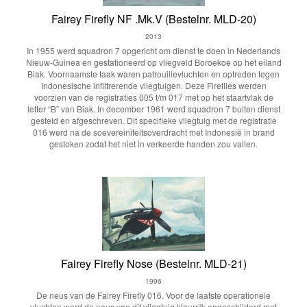
Fairey Firefly NF .Mk.V (Bestelnr. MLD-20)
2013
In 1955 werd squadron 7 opgericht om dienst te doen in Nederlands
Nieuw-Guinea en gestationeerd op vliegveld Boroekoe op het eiland
Biak. Voornaamste taak waren patrouillevluchten en optreden tegen
Indonesische infiltrerende vliegtuigen. Deze Fireflies werden
voorzien van de registraties 005 t/m 017 met op het staartvlak de
letter “B” van Biak. In december 1961 werd squadron 7 buiten dienst
gesteld en afgeschreven. Dit specifieke vliegtuig met de registratie
016 werd na de soevereiniteitsoverdracht met Indonesië in brand
gestoken zodat het niet in verkeerde handen zou vallen.
Fairey Firefly Nose (Bestelnr. MLD-21)
1996
De neus van de Fairey Firefly 016. Voor de laatste operationele
vluchten werd de neus van dit vliegtuig kleurrijk opgeschilderd met