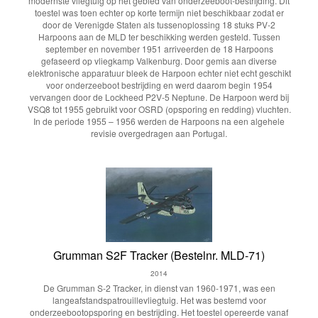
modernste vliegtuig op het gebied van onderzeeboot-bestrijding. Dit
toestel was toen echter op korte termijn niet beschikbaar zodat er
door de Verenigde Staten als tussenoplossing 18 stuks PV-2
Harpoons aan de MLD ter beschikking werden gesteld. Tussen
september en november 1951 arriveerden de 18 Harpoons
gefaseerd op vliegkamp Valkenburg. Door gemis aan diverse
elektronische apparatuur bleek de Harpoon echter niet echt geschikt
voor onderzeeboot bestrijding en werd daarom begin 1954
vervangen door de Lockheed P2V-5 Neptune. De Harpoon werd bij
VSQ8 tot 1955 gebruikt voor OSRD (opsporing en redding) vluchten.
In de periode 1955 – 1956 werden de Harpoons na een algehele
revisie overgedragen aan Portugal.
Grumman S2F Tracker (Bestelnr. MLD-71)
2014
De Grumman S-2 Tracker, in dienst van 1960-1971, was een
langeafstandspatrouillevliegtuig. Het was bestemd voor
onderzeebootopsporing en bestrijding. Het toestel opereerde vanaf