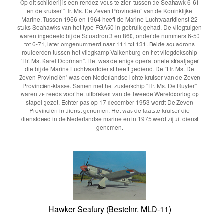
Op dit schilderij is een rendez-vous te zien tussen de Seahawk 6-61
en de kruiser “Hr. Ms. De Zeven Provinciën” van de Koninklijke
Marine. Tussen 1956 en 1964 heeft de Marine Luchtvaartdienst 22
stuks Seahawks van het type FGA50 in gebruik gehad. De vliegtuigen
waren ingedeeld bij de Squadron 3 en 860, onder de nummers 6-50
tot 6-71, later omgenummerd naar 111 tot 131. Beide squadrons
rouleerden tussen het vliegkamp Valkenburg en het vliegdekschip
“Hr. Ms. Karel Doorman”. Het was de enige operationele straaljager
die bij de Marine Luchtvaartdienst heeft gediend. De “Hr. Ms. De
Zeven Provinciën” was een Nederlandse lichte kruiser van de Zeven
Provinciën-klasse. Samen met het zusterschip “Hr. Ms. De Ruyter”
waren ze reeds voor het uitbreken van de Tweede Wereldoorlog op
stapel gezet. Echter pas op 17 december 1953 wordt De Zeven
Provinciën in dienst genomen. Het was de laatste kruiser die
dienstdeed in de Nederlandse marine en in 1975 werd zij uit dienst
genomen.
Hawker Seafury (Bestelnr. MLD-11)