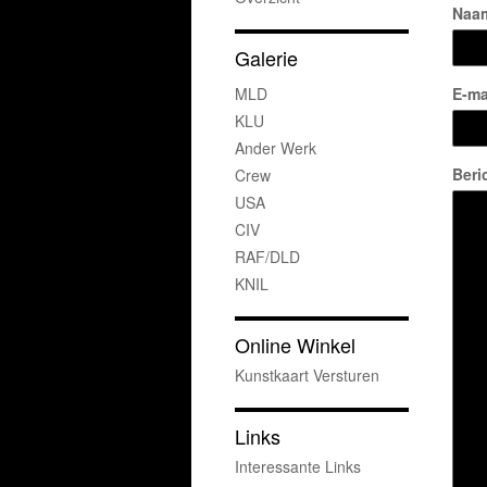
Naa
Galerie
MLD
E-ma
KLU
Ander Werk
Beri
Crew
USA
CIV
RAF/DLD
KNIL
Online Winkel
Kunstkaart Versturen
Links
Interessante Links