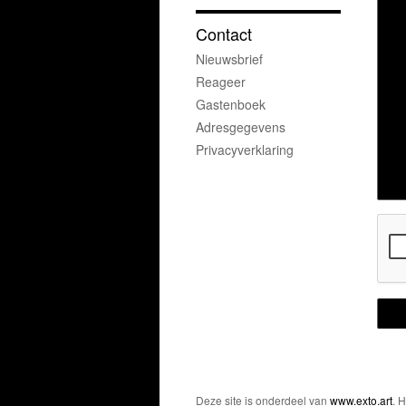
Contact
Nieuwsbrief
Reageer
Gastenboek
Adresgegevens
Privacyverklaring
Deze site is onderdeel van
www.exto.art
. 