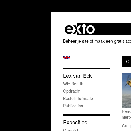
Beheer je site
of
maak een gratis ac
Co
Lex van Eck
Wie Ben Ik
Opdracht
Bestelinformatie
Publicaties
Reac
hiero
Exposities
Wat j
Overzicht