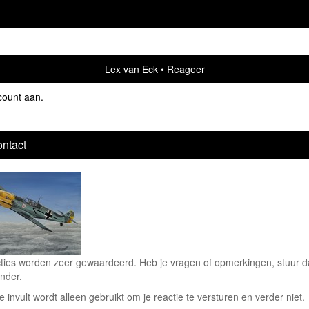
Lex van Eck
Reageer
count aan
.
ntact
ties worden zeer gewaardeerd. Heb je vragen of opmerkingen, stuur dan
nder.
e invult wordt alleen gebruikt om je reactie te versturen en verder niet.