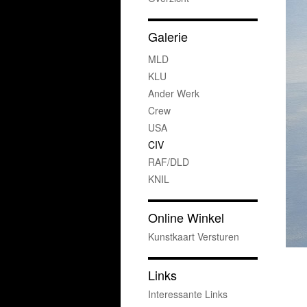
Galerie
MLD
KLU
Ander Werk
Crew
USA
CIV
RAF/DLD
KNIL
Online Winkel
Kunstkaart Versturen
Links
Interessante Links