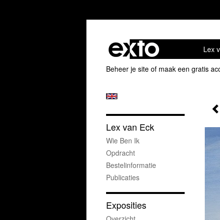
Lex 
Beheer je site
of
maak een gratis ac
Lex van Eck
Wie Ben Ik
Opdracht
Bestelinformatie
Publicaties
Exposities
Overzicht