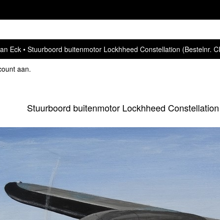
van Eck
Stuurboord buitenmotor Lockhheed Constellation (Bestelnr. C
count aan
.
Stuurboord buitenmotor Lockhheed Constellation 