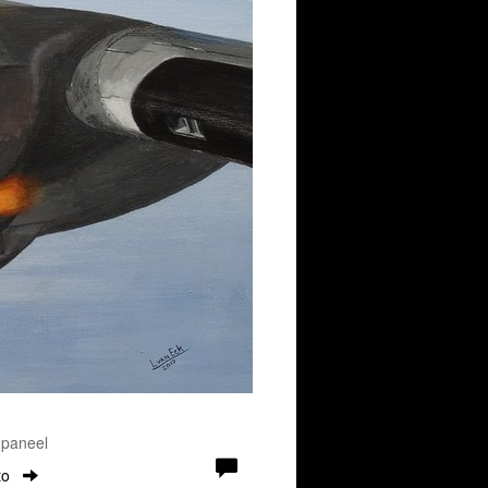
 paneel
to