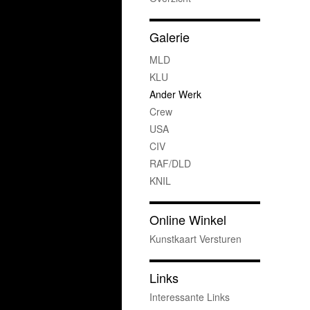
Galerie
MLD
KLU
Ander Werk
Crew
USA
CIV
RAF/DLD
KNIL
Online Winkel
Kunstkaart Versturen
Links
Interessante Links