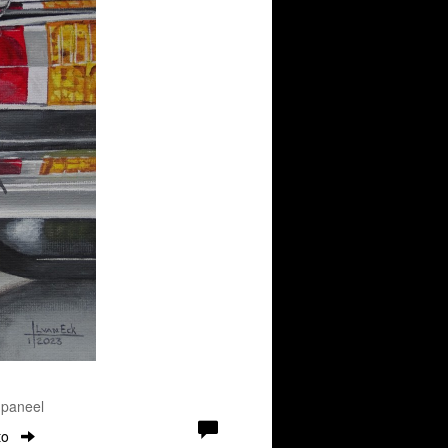
 paneel
to