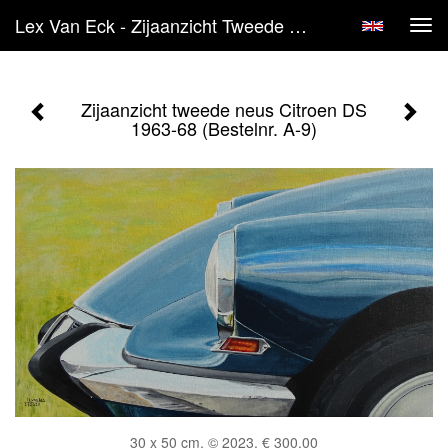
Lex Van Eck - Zijaanzicht Tweede Neus Citroen DS 1963-68 (Bestelnr. A-9)
Tog
navi
Zijaanzicht tweede neus Citroen DS
1963-68 (Bestelnr. A-9)
30 x 50 cm, © 2023, € 300,00