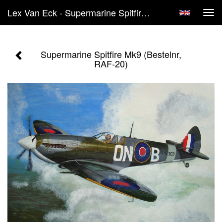
Lex Van Eck - Supermarine Spitfire Mk9 (Bestelnr, RAF-20)
Tog
navi
Supermarine Spitfire Mk9 (Bestelnr,
RAF-20)