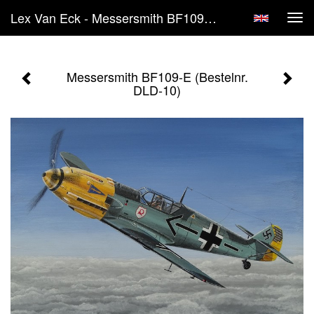
Lex Van Eck - Messersmith BF109-E (Bestelnr. DLD-10)
Tog
navi
Messersmith BF109-E (Bestelnr.
DLD-10)