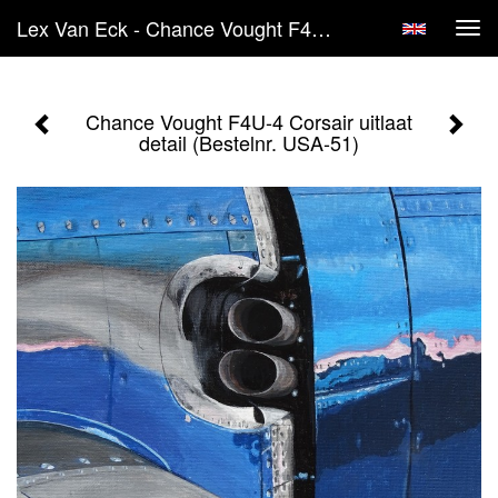
Lex Van Eck - Chance Vought F4U-4 Corsair Uitlaat Detail (Bestelnr. USA-51)
Tog
navi
Chance Vought F4U-4 Corsair uitlaat
detail (Bestelnr. USA-51)