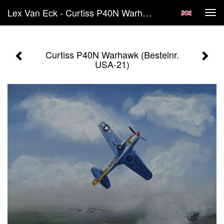
Lex Van Eck - Curtiss P40N Warhawk (Bestelnr. USA-21)
Tog
navi
Curtiss P40N Warhawk (Bestelnr.
USA-21)