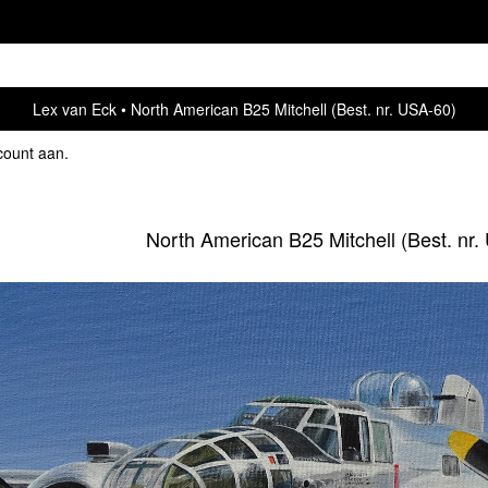
Lex van Eck
North American B25 Mitchell (Best. nr. USA-60)
count aan
.
North American B25 Mitchell (Best. nr.