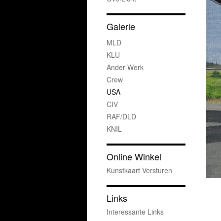
Galerie
MLD
KLU
Ander Werk
Crew
USA
CIV
RAF/DLD
KNIL
Online Winkel
Kunstkaart Versturen
Links
Interessante Links