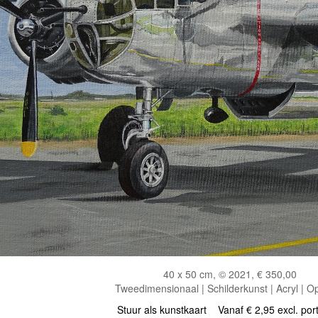
40 x 50 cm, © 2021, € 350,00
Tweedimensionaal | Schilderkunst | Acryl | O
Stuur als kunstkaart
Vanaf € 2,95 excl. por