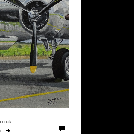
p doek
to