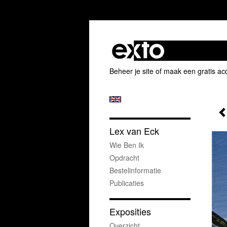
Beheer je site
of
maak een gratis ac
Lex van Eck
Wie Ben Ik
Opdracht
Bestelinformatie
Publicaties
Exposities
Overzicht