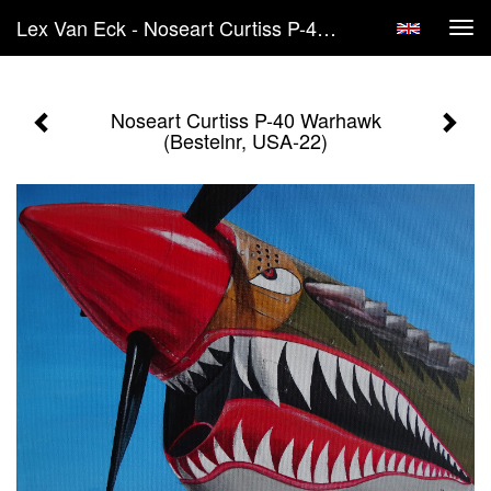
Lex Van Eck - Noseart Curtiss P-40 Warhawk (Bestelnr, USA-22)
Tog
navi
Noseart Curtiss P-40 Warhawk
(Bestelnr, USA-22)