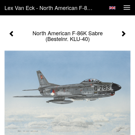
Lex Van Eck - North American F-86K Sabre (Bestelnr. KLU-40)
Tog
navi
North American F-86K Sabre
(Bestelnr. KLU-40)