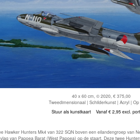
40 x 60 cm, © 2020, € 375,00
Tweedimensionaal | Schilderkunst | Acryl | Op
Stuur als kunstkaart
Vanaf € 2,95 excl. por
e Hawker Hunters Mk4 van 322 SQN boven een eilandengroep van Ne
 vlag van Papoea Barat (West Papoea) op de staart. Deze twee Hunters