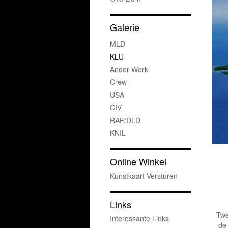
Galerie
MLD
KLU
Ander Werk
Crew
USA
CIV
RAF/DLD
KNIL
Online Winkel
Kunstkaart Versturen
Links
Twe
Interessante Links
de