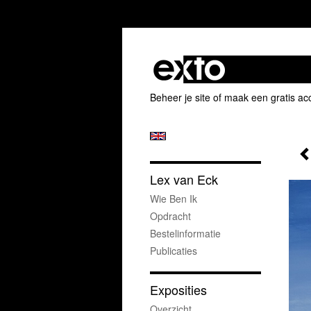
Beheer je site
of
maak een gratis ac
Lex van Eck
Wie Ben Ik
Opdracht
Bestelinformatie
Publicaties
Exposities
Overzicht