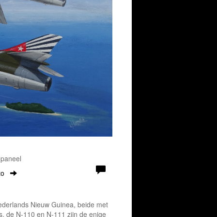
 paneel
to
derlands Nieuw Guinea, beide met
, de N-110 en N-111 zijn de enige