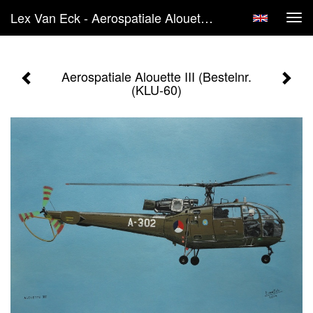
Lex Van Eck - Aerospatiale Alouette III (Bestelnr. (KLU-60)
Tog
navi
Aerospatiale Alouette III (Bestelnr.
(KLU-60)