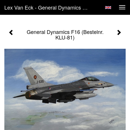
Lex Van Eck - General Dynamics F16 (Bestelnr. KLU-81)
Tog
navi
General Dynamics F16 (Bestelnr.
KLU-81)