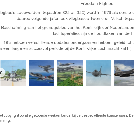
Freedom Fighter.
liegbasis Leeuwarden (Squadron 322 en 323) werd in 1979 als eerste ui
daarop volgende jaren ook vliegbases Twente en Volkel (Squ
Bescherming van het grondgebied van het Koninkrijk der Nederlande
luchtoperaties zijn de hoofdtaken van de F
F-16’s hebben verschillende updates ondergaan en hebben geleid tot de
a een lange en succesvol periode bij de Koninklijke Luchtmacht zal hij
Het copyright op alle getoonde werken berust bij de desbetreffende kunstenaars. 
emming.