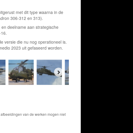
tgerust met dit type waarna in de
adron 306-312 en 313).
n en deelname aan strategische
-16.
 versie die nu nog operationeel is.
 medio 2023 uit gefaseerd worden.
De afbeeldingen van de werken mogen niet