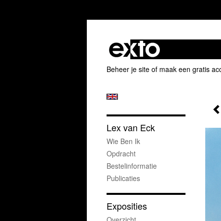
Beheer je site
of
maak een gratis ac
Lex van Eck
Wie Ben Ik
Opdracht
Bestelinformatie
Publicaties
Exposities
Overzicht