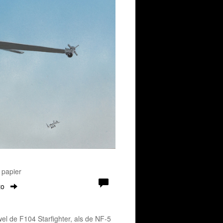
 papier
to
el de F104 Starfighter, als de NF-5