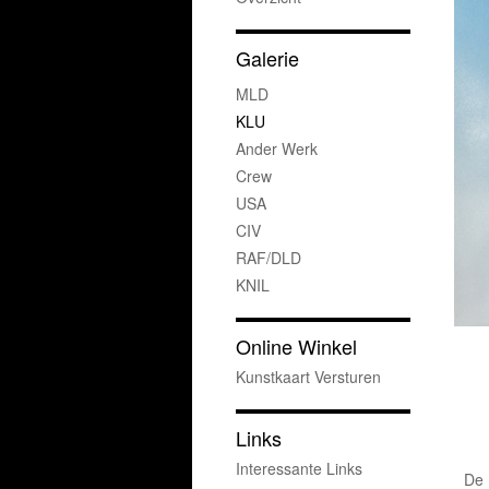
Galerie
MLD
KLU
Ander Werk
Crew
USA
CIV
RAF/DLD
KNIL
Online Winkel
Kunstkaart Versturen
Links
Interessante Links
De 