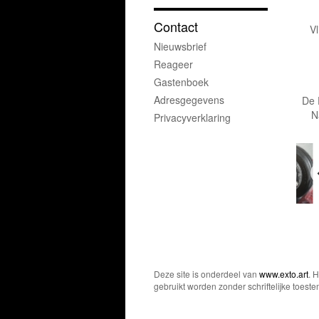
Contact
V
Nieuwsbrief
Reageer
Gastenboek
Adresgegevens
De 
N
Privacyverklaring
Deze site is onderdeel van
www.exto.art
. 
gebruikt worden zonder schriftelijke toest