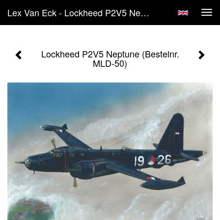
Lex Van Eck - Lockheed P2V5 Neptune (Bestelnr. MLD-50)
Tog
navi
Lockheed P2V5 Neptune (Bestelnr.
MLD-50)