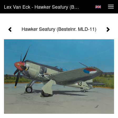
Lex Van Eck - Hawker Seafury (Bestelnr. MLD-11)
Tog
navi
Hawker Seafury (Bestelnr. MLD-11)