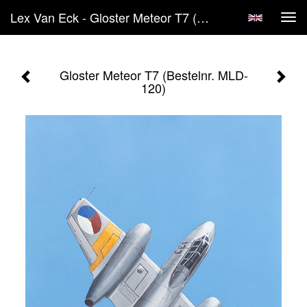
Lex Van Eck - Gloster Meteor T7 (Bestelnr. MLD- 120)
Tog
navi
Gloster Meteor T7 (Bestelnr. MLD-
120)