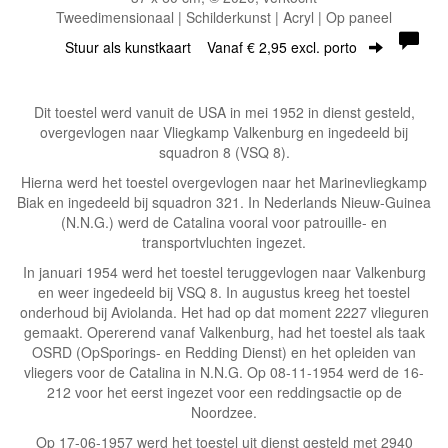
Tweedimensionaal | Schilderkunst | Acryl | Op paneel
Stuur als kunstkaart
Vanaf € 2,95 excl. porto
Dit toestel werd vanuit de USA in mei 1952 in dienst gesteld,
overgevlogen naar Vliegkamp Valkenburg en ingedeeld bij
squadron 8 (VSQ 8).
Hierna werd het toestel overgevlogen naar het Marinevliegkamp
Biak en ingedeeld bij squadron 321. In Nederlands Nieuw-Guinea
(N.N.G.) werd de Catalina vooral voor patrouille- en
transportvluchten ingezet.
In januari 1954 werd het toestel teruggevlogen naar Valkenburg
en weer ingedeeld bij VSQ 8. In augustus kreeg het toestel
onderhoud bij Aviolanda. Het had op dat moment 2227 vlieguren
gemaakt. Opererend vanaf Valkenburg, had het toestel als taak
OSRD (OpSporings- en Redding Dienst) en het opleiden van
vliegers voor de Catalina in N.N.G. Op 08-11-1954 werd de 16-
212 voor het eerst ingezet voor een reddingsactie op de
Noordzee.
Op 17-06-1957 werd het toestel uit dienst gesteld met 2940