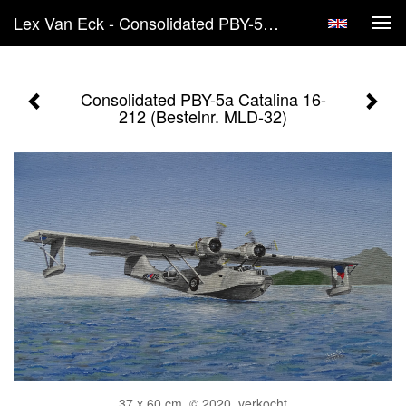
Lex Van Eck - Consolidated PBY-5a Catalina 16-212 (Bestelnr. MLD-32)
Tog
navi
Consolidated PBY-5a Catalina 16-
212 (Bestelnr. MLD-32)
37 x 60 cm, © 2020, verkocht