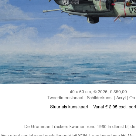
40 x 60 cm, © 2026, € 350,00
Tweedimensionaal | Schilderkunst | Acryl | Op
Stuur als kunstkaart
Vanaf € 2,95 excl. por
De Grumman Trackers kwamen rond 1960 in dienst bij de K
Een groot aantal werd gestationeerd bij SQN 4 aan boord van Hr. Ms