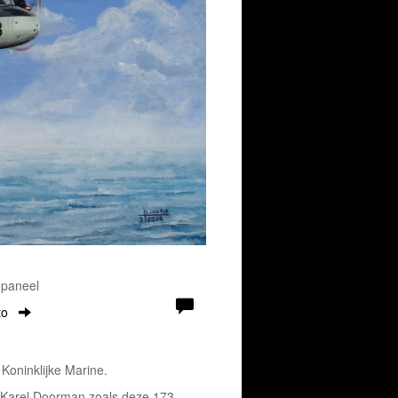
 paneel
to
oninklijke Marine.
. Karel Doorman zoals deze 173