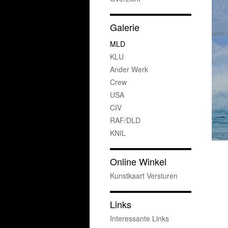
Galerie
MLD
KLU
Ander Werk
Crew
USA
CIV
RAF/DLD
KNIL
Online Winkel
Kunstkaart Versturen
Links
Interessante Links