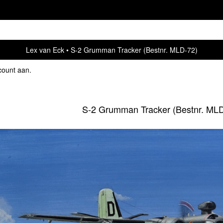
Lex van Eck
S-2 Grumman Tracker (Bestnr. MLD-72)
count aan
.
S-2 Grumman Tracker (Bestnr. ML