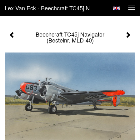
Lex Van Eck - Beechcraft TC45j Navigator (Bestelnr. MLD-40)
Tog
navi
Beechcraft TC45j Navigator
(Bestelnr. MLD-40)